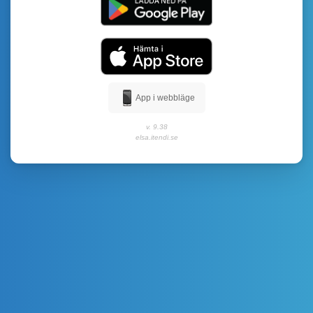
App i webbläge
v. 9.38
elsa.itendi.se